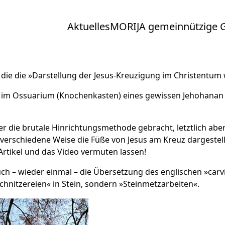
Aktuelles
MORIJA gemeinnützige
 die die »Darstellung der Jesus-Kreuzigung im Christentum
) im Ossuarium (Knochenkasten) eines gewissen Jehohanan g
r die brutale Hinrichtungsmethode gebracht, letztlich aber 
erschiedene Weise die Füße von Jesus am Kreuz dargestellt,
rtikel und das Video vermuten lassen!
t auch – wieder einmal – die Übersetzung des englischen »ca
chnitzereien« in Stein, sondern »Steinmetzarbeiten«.