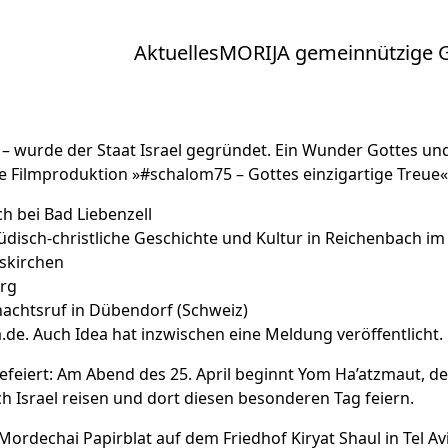
Aktuelles
MORIJA gemeinnützige
 – wurde der Staat Israel gegründet. Ein Wunder Gottes un
e Filmproduktion »
#schalom75 – Gottes einzigartige Treue
«
h bei Bad Liebenzell
jüdisch-christliche Geschichte und Kultur in Reichenbach i
skirchen
urg
nachtsruf
in Dübendorf (Schweiz)
.de
. Auch Idea hat inzwischen
eine Meldung
veröffentlicht.
gefeiert: Am Abend des 25. April beginnt Yom Ha’atzmaut, d
 Israel reisen und dort diesen besonderen Tag feiern.
Mordechai Papirblat
auf dem Friedhof Kiryat Shaul in Tel Av