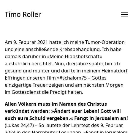
Skip
to
Timo Roller
Content
Am 9. Feburar 2021 hatte ich meine Tumor-Operation
und eine anschließende Krebsbehandlung. Ich habe
damals darüber in
»Meine Hiobsbotschaft«
ausführlich berichtet. Nun, drei Jahre später, bin ich
gesund und munter und durfte in meinem Heimatdorf
Effringen unseren Film
»#schalom75 – Gottes
einzigartige Treue«
zeigen und am nächsten Morgen
im Gottesdienst die Predigt halten.
Allen Völkern muss im Namen des Christus
verkündet werden: »Ändert euer Leben! Gott will
euch eure Schuld vergeben.« Fangt in Jerusalem an!
(Lukas 24,47) – So lautete der Lehrtext des 9. Februar
2024 in den
Herrnhuter Losungen
. »Fangt in Jerusalem