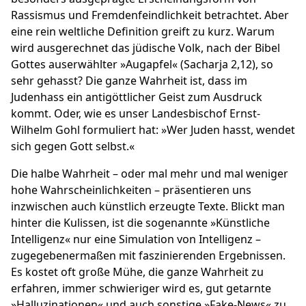
Rassismus und Fremdenfeindlichkeit betrachtet. Aber
eine rein weltliche Definition greift zu kurz. Warum
wird ausgerechnet das jüdische Volk, nach der Bibel
Gottes auserwählter »Augapfel« (Sacharja 2,12), so
sehr gehasst? Die ganze Wahrheit ist, dass im
Judenhass
ein antigöttlicher Geist zum Ausdruck
kommt. Oder, wie es unser Landesbischof Ernst-
Wilhelm Gohl formuliert hat: »Wer Juden hasst, wendet
sich gegen Gott selbst.«
Die halbe Wahrheit – oder mal mehr und mal weniger
hohe Wahrscheinlichkeiten – präsentieren uns
inzwischen auch künstlich erzeugte Texte. Blickt man
hinter die Kulissen, ist die sogenannte
»Künstliche
Intelligenz«
nur eine Simulation von Intelligenz –
zugegebenermaßen mit faszinierenden Ergebnissen.
Es kostet oft große Mühe, die ganze Wahrheit zu
erfahren, immer schwieriger wird es, gut getarnte
»Halluzinationen« und auch sonstige »Fake-News« zu